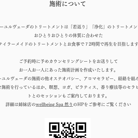
施術について
ーユルヴェーダのトリートメントは「若返り」「浄化」のトリートメン
おひとりおひとりの体質に合わせた
テイラーメイドのトリートメントとお食事で
７2時間で再生を目指しま
ご予約時に予めカウンセリングシートをお送りして
お一人お一人にあった施術計画を作成いたします。
ーユルヴェーダの施術の他オステオパシー、
アロマセラピー、経絡を組
せ施術を行っているほか、瞑想、ヨガ、ピラティス、香り療法等のセラ
トとのセッションもご案内しております。
詳細は姉妹店の
wellbeing Spa 然り
のHPをご参考にご覧ください