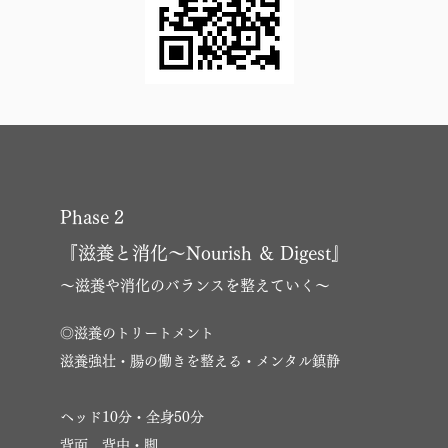
Phase 2
『滋養と消化～Nourish ＆ Digest』
～滋養や消化のバランスを整えていく～
◎滋養のトリートメント
滋養強壮・腸の働きを整える・メンタル鎮静
ヘッド10分・全身50分
背面…背中・脚、