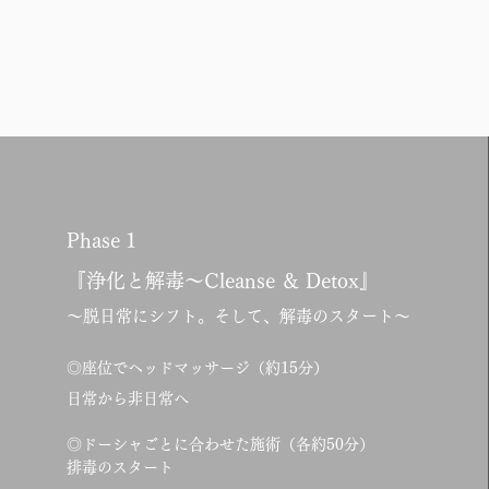
Phase 1
『浄化と解毒～Cleanse ＆ Detox』
～脱日常にシフト。そして、解毒のスタート～
◎座位でヘッドマッサージ（約15分）
日常から非日常へ
◎ドーシャごとに合わせた施術（各約50分）
排毒のスタート