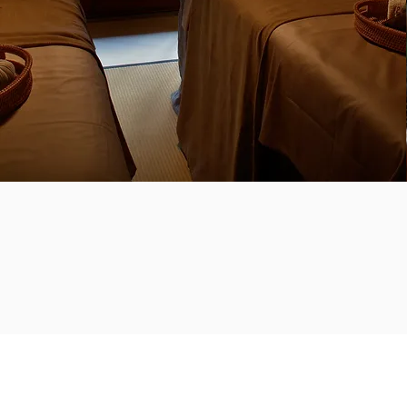
MAIL :
info@garan.kyoto.jp