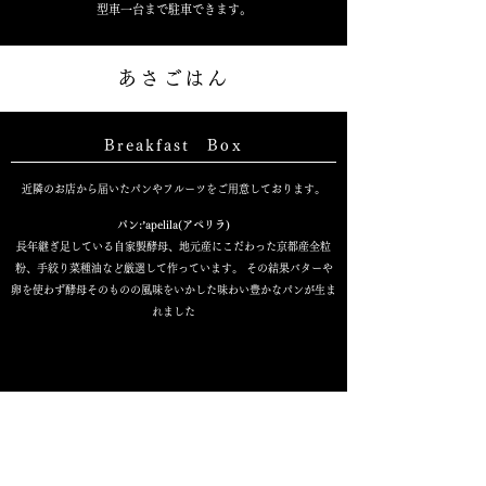
型車一台まで駐車できます。
あさごはん
Breakfast Box
近隣のお店から届いたパンやフルーツをご用意しております。
パン:ʼapelila(アペリラ)
長年継ぎ足している自家製酵母、地元産にこだわった京都産全粒
粉、手絞り菜種油など厳選して作っています。 その結果バターや
卵を使わず酵母そのものの風味をいかした味わい豊かなパンが生ま
れました
仕出しサービス
精進料理:矢尾治
もともとはお寺様出入りの八百屋から始まった仕出し専門の精進料理屋。旬の食材